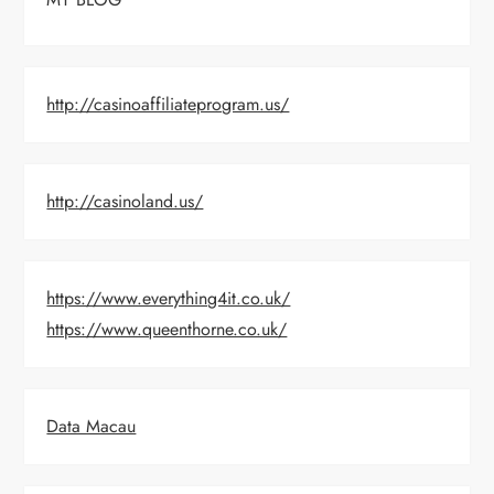
http://casinoaffiliateprogram.us/
http://casinoland.us/
https://www.everything4it.co.uk/
https://www.queenthorne.co.uk/
Data Macau