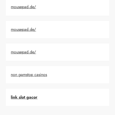
mousepad.de/
mousepad.de/
mousepad.de/
non gamstop casinos
link slot gacor