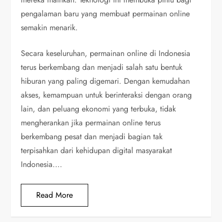
pengalaman baru yang membuat permainan online
semakin menarik.
Secara keseluruhan, permainan online di Indonesia
terus berkembang dan menjadi salah satu bentuk
hiburan yang paling digemari. Dengan kemudahan
akses, kemampuan untuk berinteraksi dengan orang
lain, dan peluang ekonomi yang terbuka, tidak
mengherankan jika permainan online terus
berkembang pesat dan menjadi bagian tak
terpisahkan dari kehidupan digital masyarakat
Indonesia.…
Read More