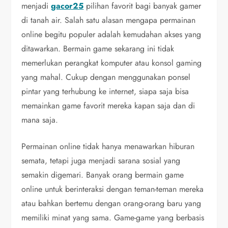
menjadi
gacor25
pilihan favorit bagi banyak gamer
di tanah air. Salah satu alasan mengapa permainan
online begitu populer adalah kemudahan akses yang
ditawarkan. Bermain game sekarang ini tidak
memerlukan perangkat komputer atau konsol gaming
yang mahal. Cukup dengan menggunakan ponsel
pintar yang terhubung ke internet, siapa saja bisa
memainkan game favorit mereka kapan saja dan di
mana saja.
Permainan online tidak hanya menawarkan hiburan
semata, tetapi juga menjadi sarana sosial yang
semakin digemari. Banyak orang bermain game
online untuk berinteraksi dengan teman-teman mereka
atau bahkan bertemu dengan orang-orang baru yang
memiliki minat yang sama. Game-game yang berbasis